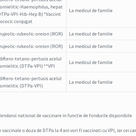
iomielitic-Haemophilus, hepat
La medicul de familie
(DTPa-VPI-Hib-Hep B) *Vaccint
cocic conjugat
 rujeolic-rubeolic-oreion (ROR)
La medicul de familie
 rujeolic-rubeolic-oreion (ROR)
La medicul de familie
diftero-tetano-pertusis acelul
La medicul de familie
iomielitic (DTPa-VPI) **VPI
diftero-tetano-pertusis acelul
La medicul de familie
iomielitic (DTPa-VPI)
lendarul national de vaccinare in functie de fondurile disponibile
vaccinale o doza de DTPa la 4 ani vori fi vaccinati cu VPI, iar cei ca