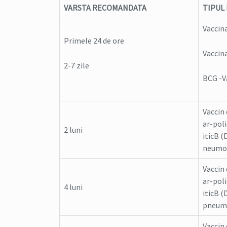
VARSTA RECOMANDATA
TIPUL
Vaccin
Primele 24 de ore
Vaccin
2-7 zile
BCG -V
Vaccin 
ar-pol
2 luni
iticB 
neumoc
Vaccin 
ar-pol
4 luni
iticB 
pneumo
Vaccin 