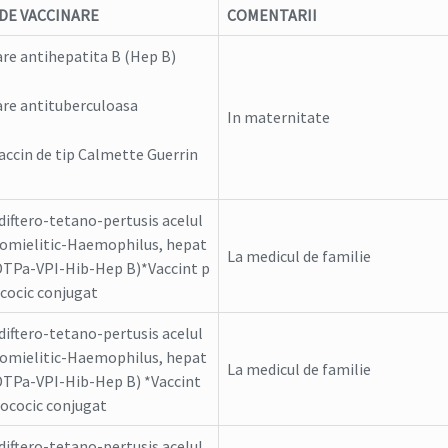
 DE VACCINARE
COMENTARII
are antihepatita B (Hep B)
are antituberculoasa
In maternitate
accin de tip Calmette Guerrin
diftero-tetano-pertusis acelul
iomielitic-Haemophilus, hepat
La medicul de familie
(DTPa-VPI-Hib-Hep B)*Vaccint p
ocic conjugat
diftero-tetano-pertusis acelul
iomielitic-Haemophilus, hepat
La medicul de familie
(DTPa-VPI-Hib-Hep B) *Vaccint
cocic conjugat
diftero-tetano-pertusis acelul