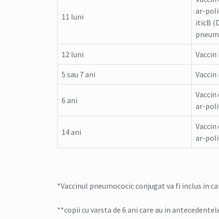
ar-pol
11 luni
iticB 
pneumo
12 luni
Vaccin
5 sau 7 ani
Vaccin
Vaccin 
6 ani
ar-pol
Vaccin 
14 ani
ar-pol
*Vaccinul pneumococic conjugat va fi inclus in ca
**copii cu varsta de 6 ani care au in antecedentele 