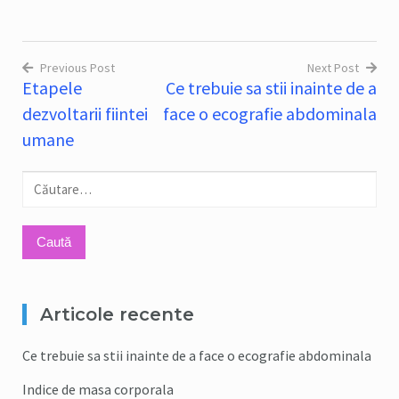
Previous Post
Next Post
Etapele
Ce trebuie sa stii inainte de a
Navigare
dezvoltarii fiintei
face o ecografie abdominala
în
umane
articole
Caută
după:
Articole recente
Ce trebuie sa stii inainte de a face o ecografie abdominala
Indice de masa corporala