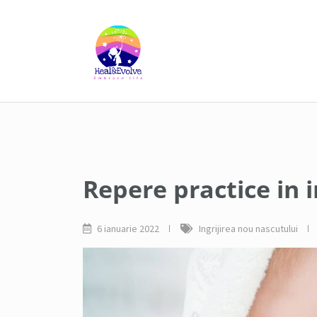
Skip
Categorie:
Ingr
to
content
Repere practice in i
6 ianuarie 2022
Ingrijirea nou nascutului